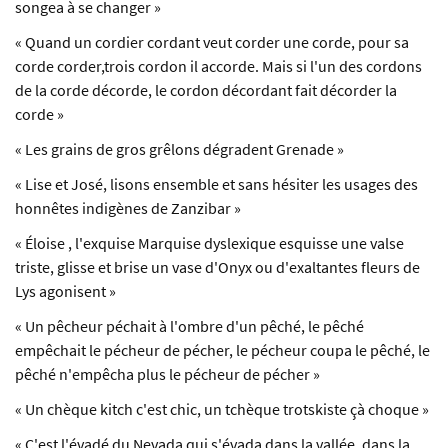
songea à se changer »
« Quand un cordier cordant veut corder une corde, pour sa
corde corder,trois cordon il accorde. Mais si l'un des cordons
de la corde décorde, le cordon décordant fait décorder la
corde »
« Les grains de gros grêlons dégradent Grenade »
« Lise et José, lisons ensemble et sans hésiter les usages des
honnêtes indigènes de Zanzibar »
« Éloise , l'exquise Marquise dyslexique esquisse une valse
triste, glisse et brise un vase d'Onyx ou d'exaltantes fleurs de
Lys agonisent »
« Un pêcheur péchait à l'ombre d'un pêché, le pêché
empêchait le pécheur de pécher, le pécheur coupa le pêché, le
pêché n'empêcha plus le pécheur de pécher »
« Un chèque kitch c'est chic, un tchèque trotskiste çà choque »
« C'est l'évadé du Nevada qui s'évada dans la vallée, dans la