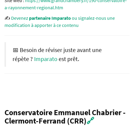
Site Web :
https://www.grandchambery.fr/190-conservatoire-
a-rayonnement-regional.htm
✍️
Devenez
partenaire Imparato
ou signalez-nous une
modification à apporter à ce contenu
📅 Besoin de réviser juste avant une
répète ?
Imparato
est prêt.
Conservatoire Emmanuel Chabrier -
Clermont-Ferrand (CRR)
🔗