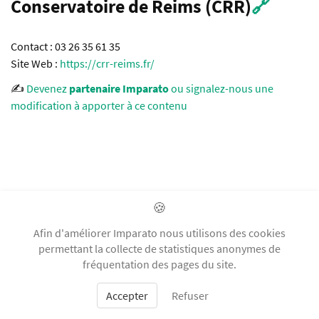
Conservatoire de Reims (CRR)
🔗
Contact : 03 26 35 61 35
Site Web :
https://crr-reims.fr/
✍️
Devenez
partenaire Imparato
ou signalez-nous une
modification à apporter à ce contenu
Conservatoire de Strasbourg
🍪
(CRR)
🔗
Afin d'améliorer Imparato nous utilisons des cookies
permettant la collecte de statistiques anonymes de
Contact : 03 68 98 51 00
fréquentation des pages du site.
Site Web :
https://www.conservatoire.strasbourg.eu/
Accepter
Refuser
✍️
Devenez
partenaire Imparato
ou signalez-nous une
modification à apporter à ce contenu