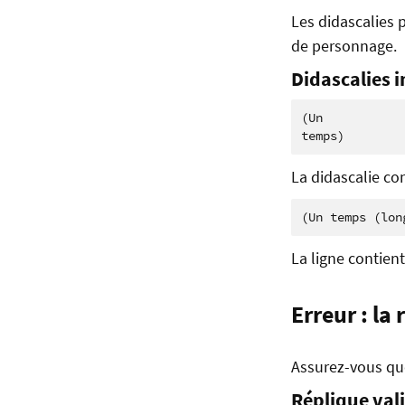
Les didascalies p
de personnage.
Didascalies i
(Un

La didascalie con
La ligne contien
Erreur : la
Assurez-vous que
Réplique val