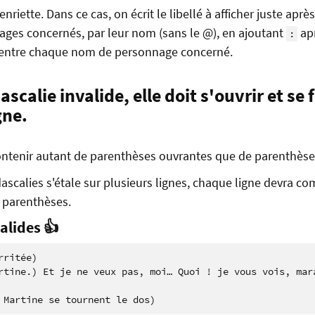
nriette. Dans ce cas, on écrit le libellé à afficher juste aprè
nages concernés, par leur nom (sans le @), en ajoutant
apr
:
entre chaque nom de personnage concerné.
dascalie invalide, elle doit s'ouvrir et se
gne.
ontenir autant de parenthèses ouvrantes que de parenthèse
dascalies s'étale sur plusieurs lignes, chaque ligne devra c
 parenthèses.
alides 👍
ritée)

rtine.) Et je ne veux pas, moi… Quoi ! je vous vois, mara