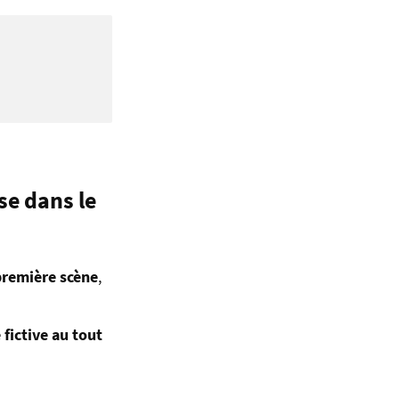
use dans le
 première scène
,
 fictive au tout