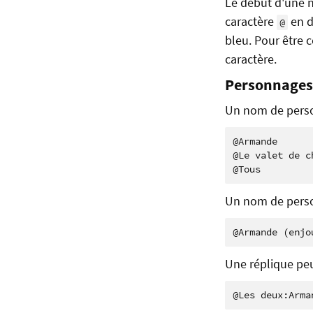
Le début d'une n
caractère
en d
@
bleu. Pour être 
caractère.
Personnages 
Un nom de perso
@Armande

@Le valet de ch
Un nom de person
Une réplique pe