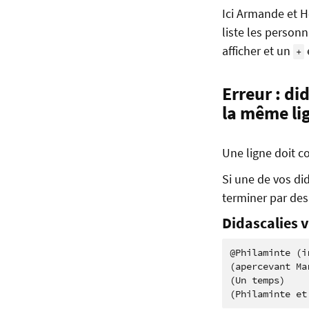
Ici Armande et He
liste les person
afficher et un
+
Erreur : di
la même li
Une ligne doit c
Si une de vos di
terminer par des
Didascalies v
@Philaminte (ir
(apercevant Ma
(Un temps)
