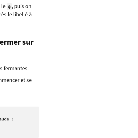
s le
, puis on
@
ès le libellé à
 fermer sur
s fermantes.
ommencer et se
ude !
