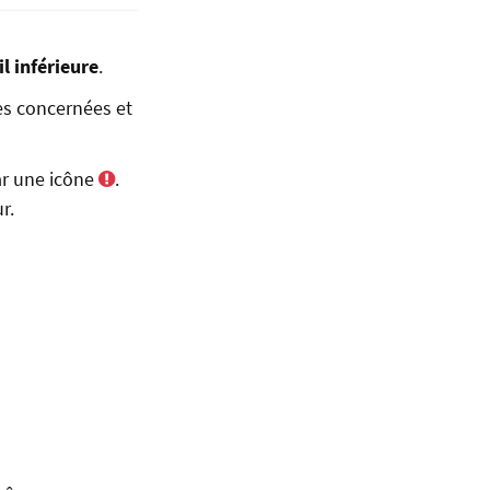
il inférieure
.
nes concernées et
ar une icône
.
r.