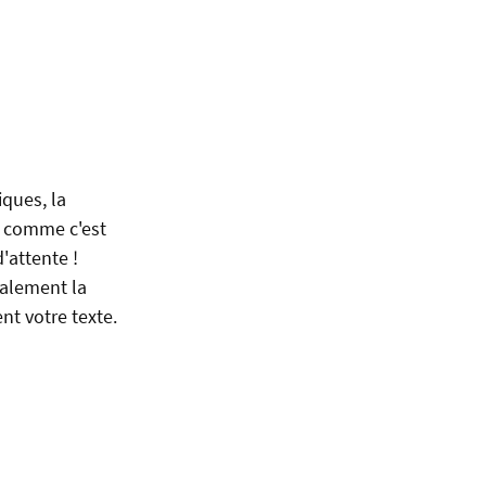
iques, la
s, comme c'est
'attente !
ralement la
t votre texte.