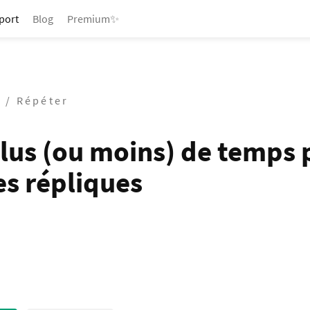
port
Blog
Premium✨
 / Répéter
plus (ou moins) de temps 
es répliques