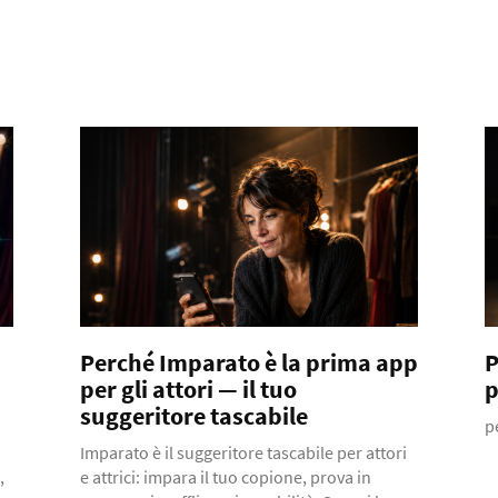
Perché Imparato è la prima app
P
per gli attori — il tuo
p
suggeritore tascabile
p
Imparato è il suggeritore tascabile per attori
,
e attrici: impara il tuo copione, prova in