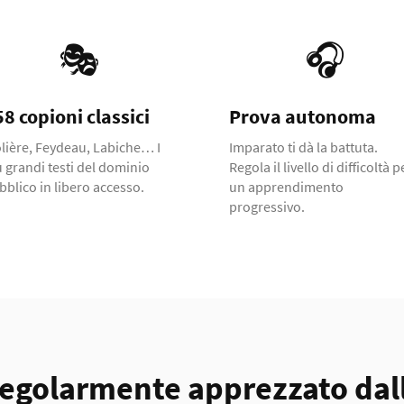
🎭
🎧
8 copioni classici
Prova autonoma
lière, Feydeau, Labiche… I
Imparato ti dà la battuta.
ù grandi testi del dominio
Regola il livello di difficoltà p
bblico in libero accesso.
un apprendimento
progressivo.
egolarmente apprezzato dal