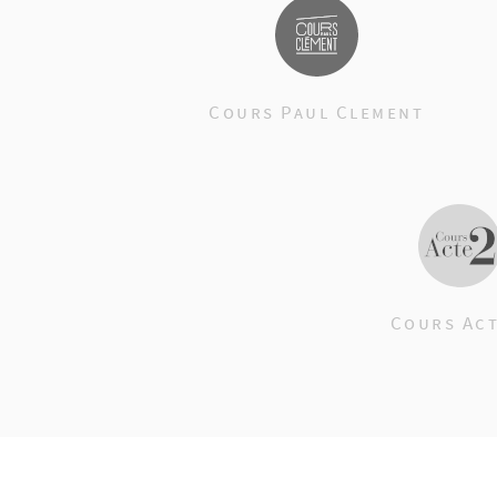
Cours Paul Clement
Cours Act