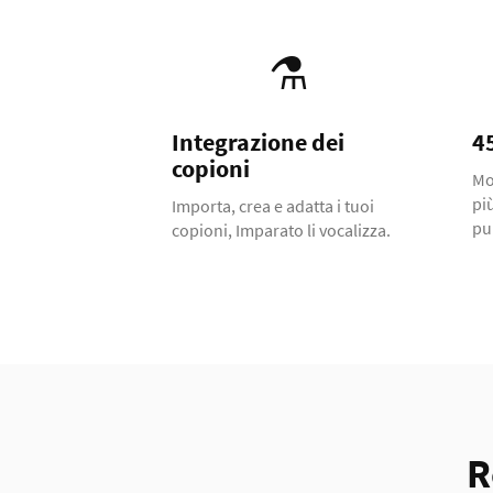
⚗️
Integrazione dei
45
copioni
Mo
pi
Importa, crea e adatta i tuoi
pu
copioni, Imparato li vocalizza.
R