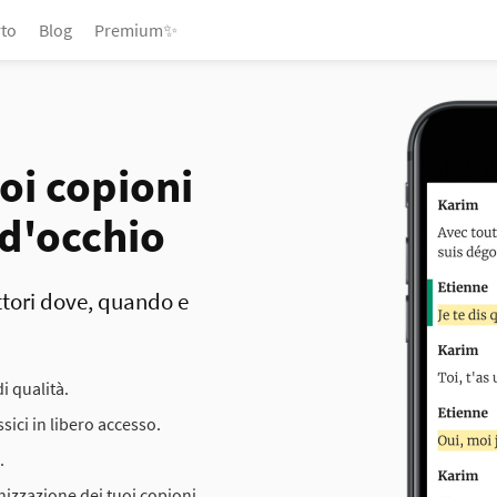
to
Blog
Premium✨
uoi copioni
 d'occhio
ttori dove, quando e
di qualità.
sici in libero accesso.
.
nizzazione dei tuoi copioni.