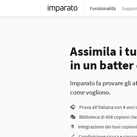
Funzionalità
Suppor
Assimila i t
in un batter
Imparato fa provare gli a
come vogliono.
🎧
Prova all'italiana con 8 voci 
🎭
Biblioteca di 458 copioni clas
⚗️
Integrazione dei tuoi copioni
🔗
Condivisione sicura e sincro