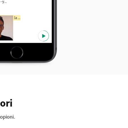
ori
copioni.