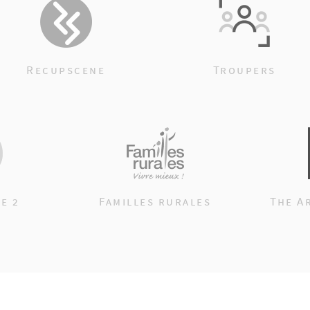
Recupscene
Troupers
e 2
Familles rurales
The A