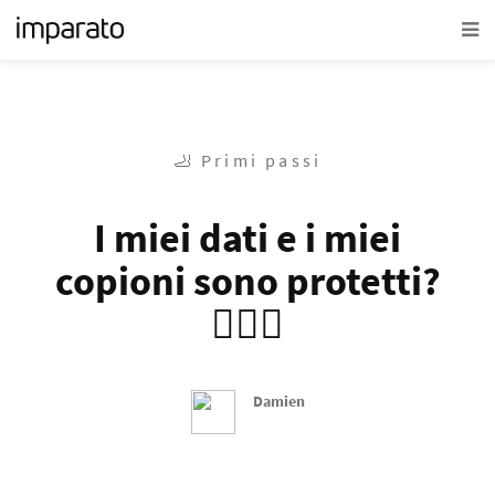
🦶 Primi passi
I miei dati e i miei
copioni sono protetti?
👮🏻‍♂️
Damien