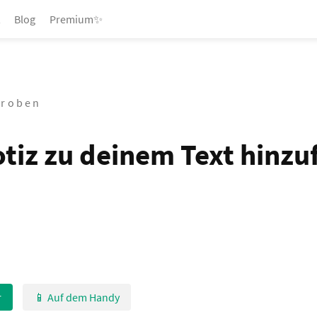
Blog
Premium✨
Proben
otiz zu deinem Text hinzu
r
📱 Auf dem Handy