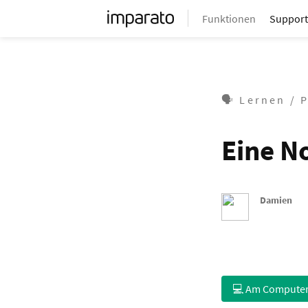
Funktionen
Support
🗣 Lernen / 
Eine N
Damien
💻 Am Compute