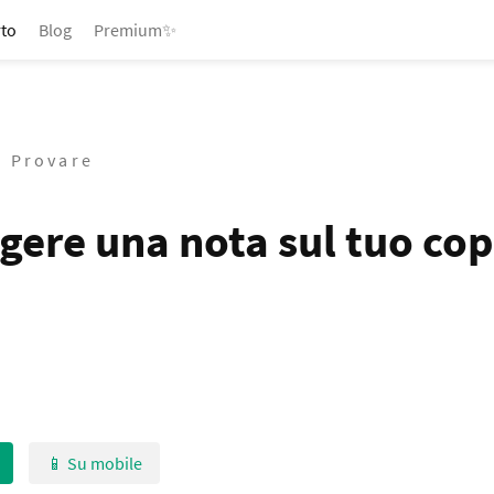
to
Blog
Premium✨
/ Provare
gere una nota sul tuo co
📱 Su mobile