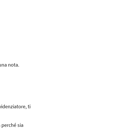
una nota.
videnziatore, ti
a
perché sia