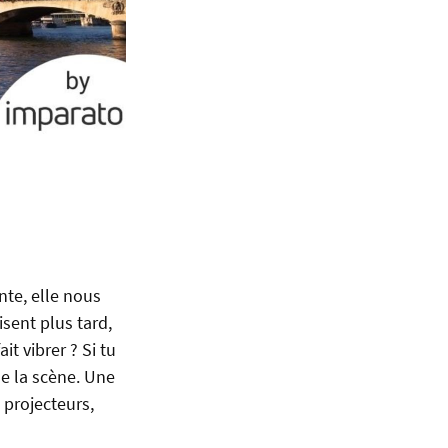
nte, elle nous
isent plus tard,
it vibrer ? Si tu
de la scène. Une
s projecteurs,