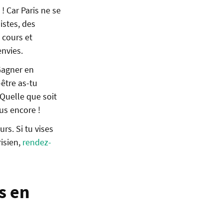
! Car Paris ne se
istes, des
 cours et
envies.
Gagner en
-être as-tu
 Quelle que soit
lus encore !
rs. Si tu vises
isien,
rendez-
s en