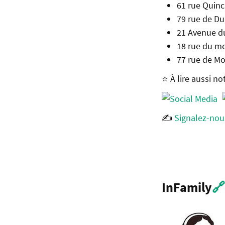
61 rue Quinc
79 rue de Du
21 Avenue du
18 rue du mo
77 rue de Mo
⭐️ À lire aussi no
✍️
Signalez-nou
InFamily
🔗