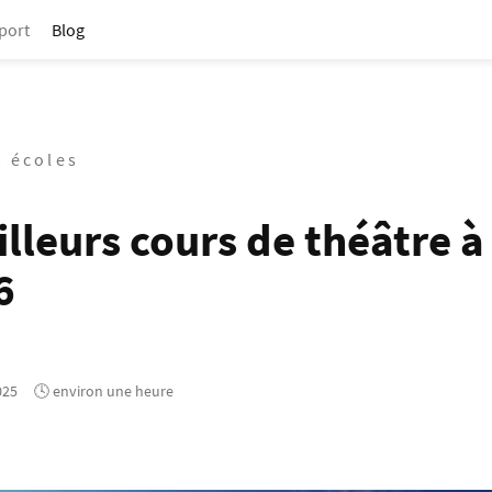
port
Blog
t écoles
lleurs cours de théâtre à
6
025
🕓 environ une heure