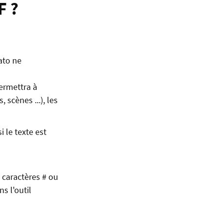
F ?
ato ne
permettra à
 scènes ...), les
i le texte est
s caractères # ou
s l'outil