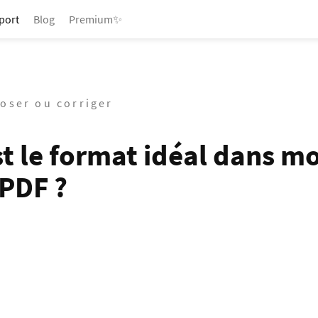
port
Blog
Premium✨
poser ou corriger
st le format idéal dans m
 PDF ?