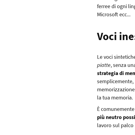
ferree di ogni li
Microsoft ecc...
Voci in
Le voci sintetic
piatte
, senza una
strategia di me
semplicemente, 
memorizzazione c
la tua memoria.
È comunemente 
più neutro possi
lavoro sul palco 