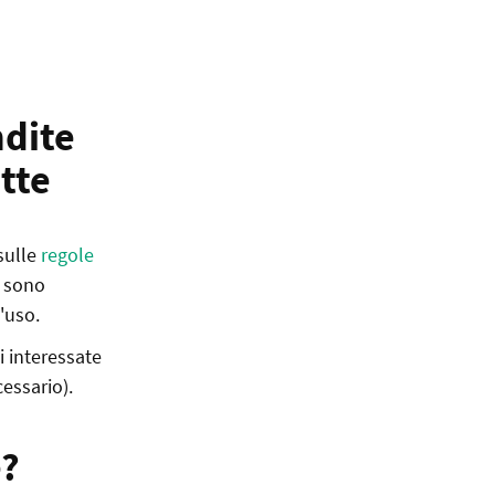
ndite
ette
sulle
regole
o sono
'uso.
i interessate
essario).
e?