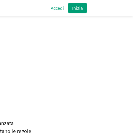
Accedi
Inizia
anzata
ttano le regole