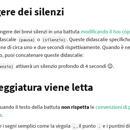
ere dei silenzi
ngere dei brevi silenzi in una battuta
modificando il tuo co
idascalie
o
. Queste didascalie specific
(pausa)
(silenzio)
one di circa uno e due secondi rispettivamente. Quando è n
go, puoi concatenare queste didascalie:
attiverà un silenzio profondo di 4 secondi 😉.
enzio)
eggiatura viene letta
ando il testo della battuta
non rispetta
le
convenzioni di 
a
.
e i segni semplici come la virgola
, il punto
e i puntini 
,
.