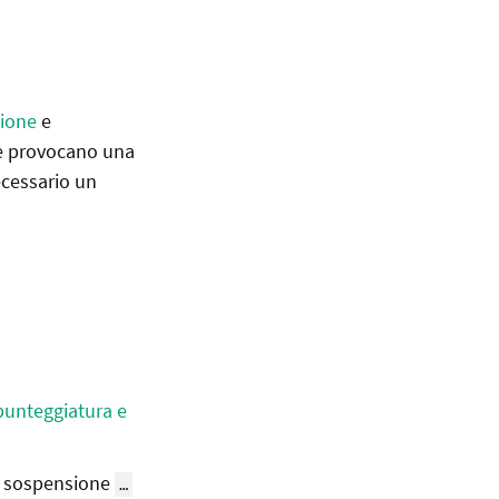
pione
e
he provocano una
ecessario un
punteggiatura e
di sospensione
…