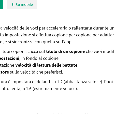
📱 Su mobile
a velocità delle voci per accelerarla o rallentarla durante u
sta impostazione si effettua copione per copione per adattars
, e si sincronizza con quella sull'app.
ei tuoi copioni, clicca sul
titolo di un copione
che vuoi modif
ostazioni
, in fondo al copione
stazione
Velocità di lettura delle battute
rsore
sulla velocità che preferisci.
ttura è impostata di default su 1.2 (abbastanza veloce). Puoi
(molto lenta) a 1.6 (estremamente veloce).