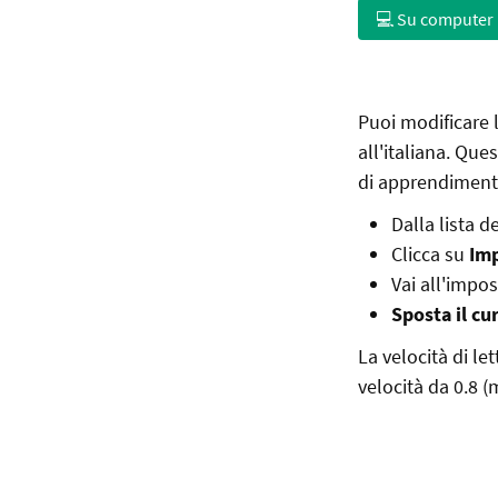
💻 Su computer
Puoi modificare l
all'italiana. Que
di apprendimento
Dalla lista d
Clicca su
Imp
Vai all'impo
Sposta il cu
La velocità di le
velocità da 0.8 