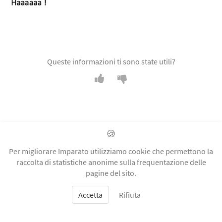
Queste informazioni ti sono state utili?
🍪
Imparato
Per migliorare Imparato utilizziamo cookie che permettono la
raccolta di statistiche anonime sulla frequentazione delle
Condizioni d'uso
pagine del sito.
Informativa sulla privacy
Accetta
Rifiuta
Note legali
Kit stampa