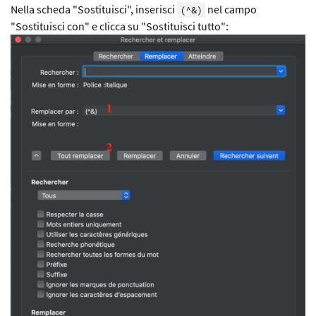
Nella scheda "Sostituisci", inserisci
nel campo
(^&)
"Sostituisci con" e clicca su "Sostituisci tutto":