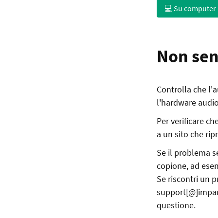
💻 Su computer
Non sen
Controlla che l'a
l'hardware audio 
Per verificare c
a un sito che ri
Se il problema s
copione, ad ese
Se riscontri un 
support[@]impara
questione.