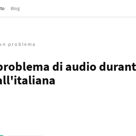
to
Blog
 un problema
problema di audio duran
ll'italiana