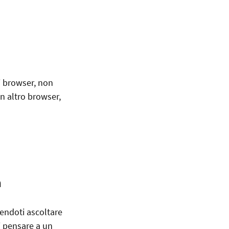
ti browser, non
un altro browser,
a
cendoti ascoltare
i pensare a un