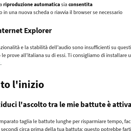
la
riproduzione automatica
sia
consentita
o in una nuova scheda o riavvia il browser se necessario
nternet Explorer
zionalità e la stabilità dell'audio sono insufficienti su ques
e prove all'italiana su di essi. Ti consigliamo di installare 
x
.
o l'inizio
iduci l'ascolto tra le mie battute
è attiv
Imparato taglia le battute lunghe per risparmiare tempo, fa
0 secondi circa prima della tua battuta; questo potrebbe fart