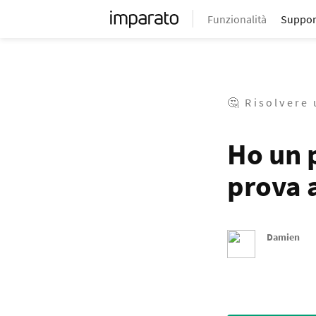
Funzionalità
Suppor
🤔 Risolvere
Ho un 
prova a
Damien