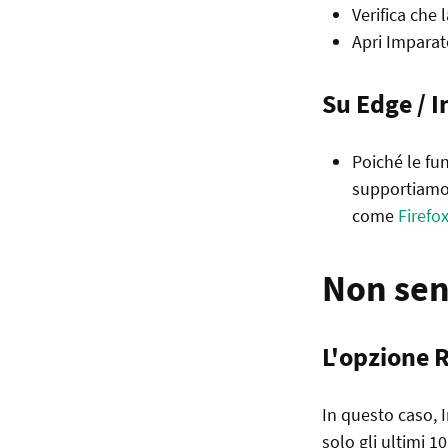
Verifica che 
Apri Imparat
Su Edge / I
Poiché le fun
supportiamo l
come
Firefo
Non sent
L'opzione
R
In questo caso, 
solo gli ultimi 1