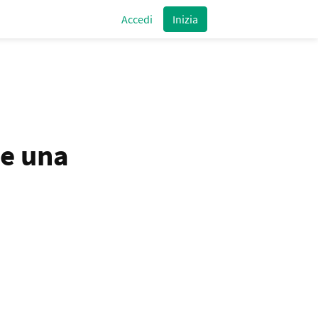
Accedi
Inizia
te una