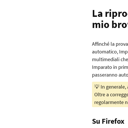
La ripr
mio br
Affinché la prov
automatico, Impa
multimediali che
Imparato in prim
passeranno auto
💡 In generale, 
Oltre a corregg
regolarmente n
Su Firefox