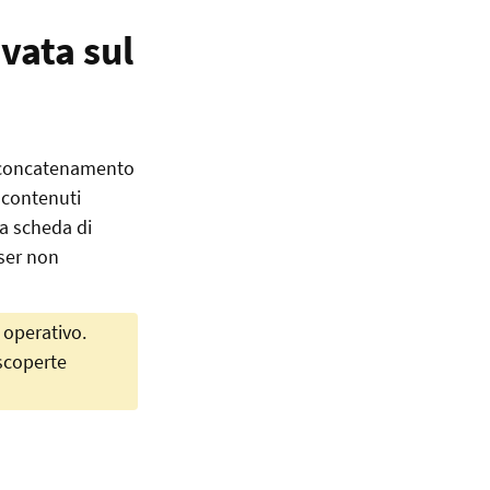
vata sul
di concatenamento
 contenuti
a scheda di
wser non
 operativo.
 scoperte